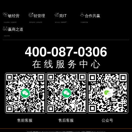
敏经营
轻管理
简IT
合作共赢
社会化商业 · 生态链协同
数字化时代 · 全球化经营
助力企业 · 简便部署IT
打造聚势共赢
赢商之道
与实力并肩
400-087-0306
在 线 服 务 中 心
售前客服
售后客服
公众号
Copyright
©
2009-2026
湖南人爱科技有限公司
版权所有 | ICP备案号:
湘ICP备2021005036号
| 公安备案号：粤ICP备14050266号-5 |
湖南人爱科技有限公司