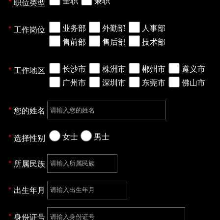
全职
兼职
职位类型
业务部
外勤部
人事部
工作岗位
售前部
售后部
技术部
长沙市
株洲市
郴州市
遵义市
工作地区
广州市
深圳市
东莞市
佛山市
您的姓名
女士
男士
选择性别
所属民族
出生年月
身份证号