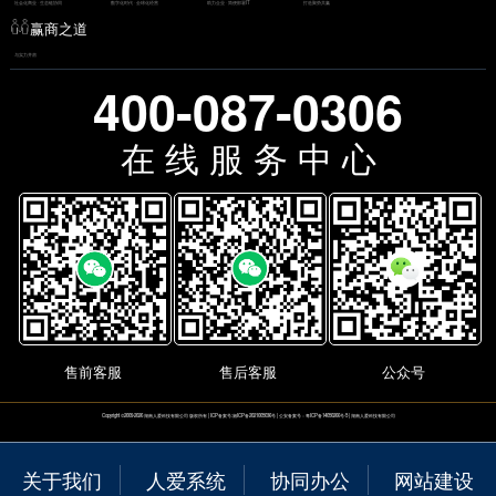
社会化商业 · 生态链协同
数字化时代 · 全球化经营
助力企业 · 简便部署IT
打造聚势共赢
赢商之道
与实力并肩
400-087-0306
在 线 服 务 中 心
售前客服
售后客服
公众号
Copyright
©
2009-2026
湖南人爱科技有限公司
版权所有 | ICP备案号:
湘ICP备2021005036号
| 公安备案号：粤ICP备14050266号-5 |
湖南人爱科技有限公司
关于我们
人爱系统
协同办公
网站建设