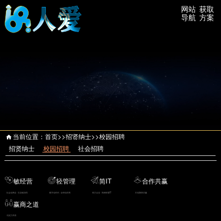
网站
获取
导航
方案
当前位置：
首页
>>
招贤纳士
>>
校园招聘
招贤纳士
校园招聘
社会招聘
敏经营
轻管理
简IT
合作共赢
社会化商业 · 生态链协同
数字化时代 · 全球化经营
助力企业 · 简便部署IT
打造聚势共赢
赢商之道
与实力并肩