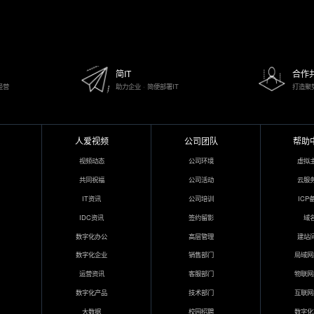
简IT
合作
经营
助力企业 · 简便部署IT
打造聚
人爱视频
公司团队
帮助
视频动态
公司环境
虚拟
共同祝福
公司活动
云服
IT资讯
公司培训
ICP
IDC资讯
签约留影
域
数字化办公
高层管理
建站
数字化企业
销售部门
局域网
运营资讯
客服部门
物联网
数字化产品
技术部门
互联网
大数据
校园招聘
数字化