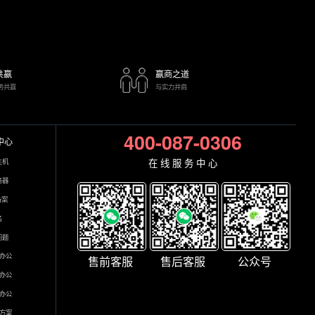
共赢
赢商之道
势共赢
与实力并肩
400-087-0306
中心
在 线 服 务 中 心
主机
务器
备案
名
问题
办公
售前客服
售后客服
公众号
办公
办公
方案