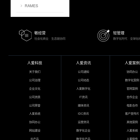
RAMES
敏经营
轻管理
社会化商业 · 生态链协同
数字化时代 · 全球化
人爱科技
人爱资讯
人爱案例
关于我们
公司通知
协同办公
公司治理
公司动态
数字化案例
企业文化
人爱数字化
官网案例
公司资质
IT资讯
合作企业
公司荣誉
媒体资讯
电影合作
人爱系统
IDC资讯
客户宣传片
协同办公
运营资讯
其他案例
网站建设
数字化企业
人爱系统
云产品
数字化产品
人爱软件