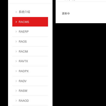
系统介绍
更新中
RACMS
RAERP
RAOS
RACIM
RAVTX
RADPX
RADV
RASW
RAAOD