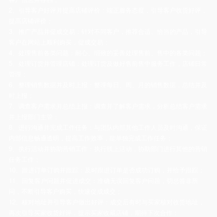
2、引导客户好评并提高店铺评价：端正服务态度，引导客户收货好评，
提高店铺评价；
3、推广产品并促成交易：针对不同客户，推荐合适、恰当的产品，引导
客户在网站上顺利购买，促成交易；
4、处理售前各类问题：耐心、细致的妥善处理售前、售中的各类问题；
5、处理订货并管理店铺：处理订货及做好售前售中服务工作，店铺日常
管理；
6、整理销售数据并及时上报：整理每日、周、月的销售数据，总结并及
时上报；
7、调查客户需求并总结上报：调查并了解客户需求，分析总结客户需求
并上报部门主管；
8、进行沟通并完成工作任务：与团队内部其他工作人员及时沟通，保证
内部信息畅通透明，提高工作效率，能单独完成工作任务；
9、执行活动并协助营销工作：执行线上活动，协助部门进行其他的营销
任务工作；
10、跟进订单订购并跟踪：及时跟进订单是否成功订购，并给予跟踪；
11、回复客户问题并促进成交：准确无误回复客户问题，切忌答非所
问，不断引导客户购买，快速促成成交；
12、核对地址并引导客户做出好评：成交后有时与买家核对收货地址，
再次引导买家收货好评，提示买家收藏店铺，期待下次合作；