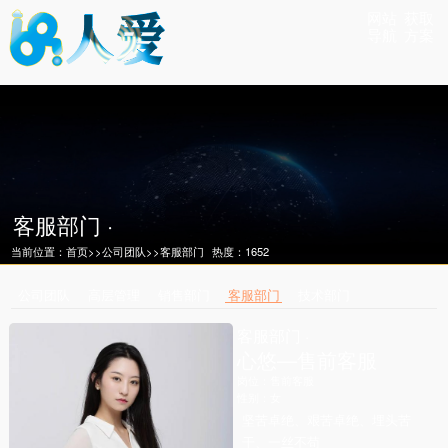
网站
获取
导航
方案
客服部门 ·
当前位置：
首页
>>
公司团队
>>
客服部门
热度：1652
公司团队
高层管理
销售部门
客服部门
技术部门
客服部门 ·
心悠—售前客服
岗位：售前客服
性别：女
坚苦卓绝、艰苦卓绝、埋头苦
干、一丝不苟